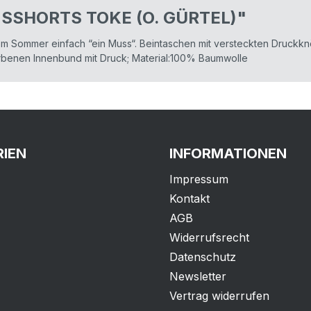
NSSHORTS TOKE (O. GÜRTEL)"
em Sommer einfach “ein Muss“. Beintaschen mit versteckten Druckk
arbenen Innenbund mit Druck; Material:100% Baumwolle
IEN
INFORMATIONEN
Impressum
Kontakt
AGB
Widerrufsrecht
Datenschutz
Newsletter
Vertrag widerrufen