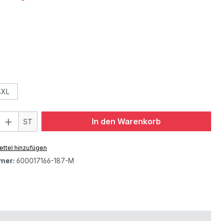
4XL
In den Warenkorb
ST
ttel hinzufügen
mer:
600017166-187-M