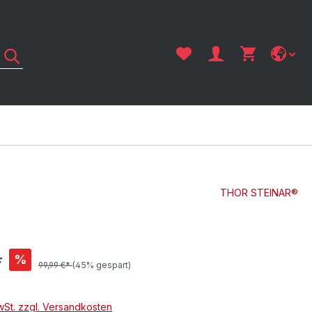
THOR STEINAR®
*
%
99,99 €*
(45% gespart)
MwSt. zzgl. Versandkosten