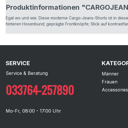
Produktinformationen "CARGOJEA
Egal wo und wie. Diese moderne Cargo-Jeans-Shorts ist in dies
hinteren Hosenbund; geprägte Frontknöpfe; Stick auf kontrastf
SERVICE
KATEGOR
Service & Beratung
Männer
Frauen
033764-257890
Accessories
Mo-Fr, 08:00 - 17:00 Uhr