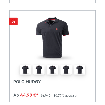
%
POLO HUDØY
Ab
44,99 €*
64,99 €*
(30.77% gespart)