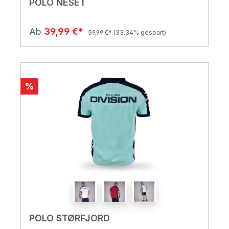
POLO NESET
Ab
39,99 €*
59,99 €*
(33.34% gespart)
%
POLO STØRFJORD