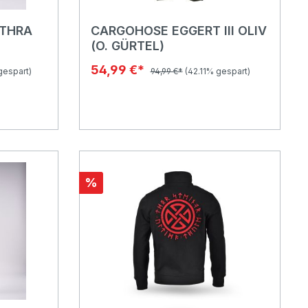
NTHRA
CARGOHOSE EGGERT III OLIV
(O. GÜRTEL)
54,99 €*
gespart)
94,99 €*
(42.11% gespart)
%