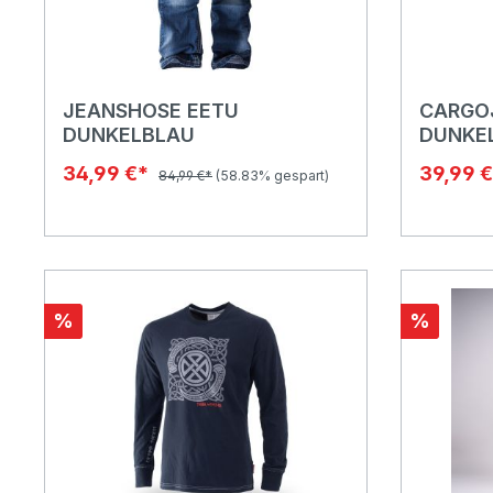
JEANSHOSE EETU
CARGO
DUNKELBLAU
DUNKEL
34,99 €*
39,99 
84,99 €*
(58.83% gespart)
%
%