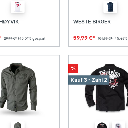
HØYVIK
WESTE BIRGER
*
59,99 €*
29,99 €*
(40.01% gespart)
109,99 €*
(45.46% 
%
Kauf 3 - Zahl 2