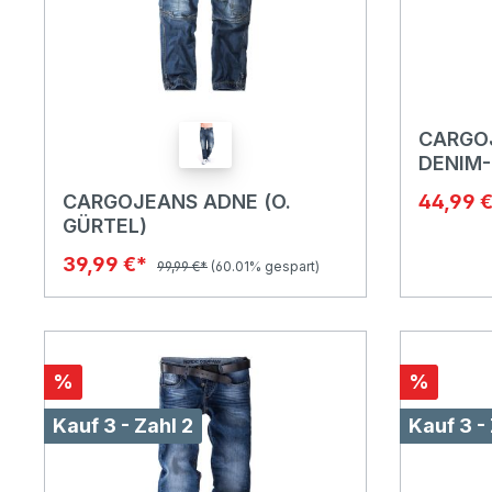
CARGO
DENIM-
GÜRTEL
CARGOJEANS ADNE (O.
44,99 
GÜRTEL)
39,99 €*
99,99 €*
(60.01% gespart)
%
%
Kauf 3 - Zahl 2
Kauf 3 -