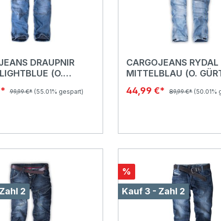
JEANS DRAUPNIR
CARGOJEANS RYDAL
LIGHTBLUE (O.
MITTELBLAU (O. GÜR
)
€*
44,99 €*
99,99 €*
(55.01% gespart)
89,99 €*
(50.01% 
%
 Zahl 2
Kauf 3 - Zahl 2