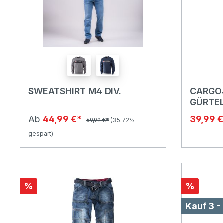
SWEATSHIRT M4 DIV.
CARGOJ
GÜRTEL
Ab
44,99 €*
39,99 
69,99 €*
(35.72%
gespart)
%
%
Kauf 3 -