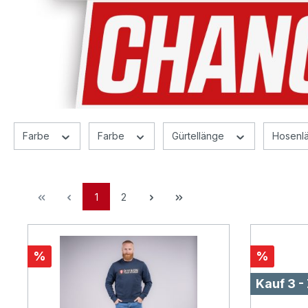
Farbe
Farbe
Gürtellänge
Hosenl
1
2
%
%
Kauf 3 -