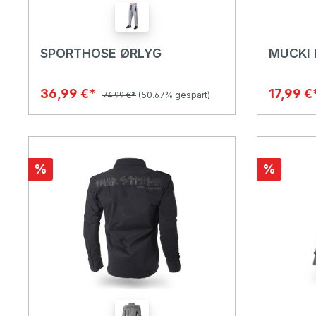
SPORTHOSE ØRLYG
MUCKI 
36,99 €*
17,99 €
74,99 €*
(50.67% gespart)
%
%