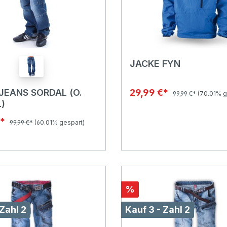
JACKE FYN
EANS SORDAL (O.
29,99 €*
99,99 €*
(70.01% g
)
€*
99,99 €*
(60.01% gespart)
%
 Zahl 2
Kauf 3 - Zahl 2