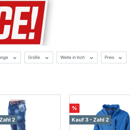
änge
Größe
Weite in Inch
Preis
%
 Zahl 2
Kauf 3 - Zahl 2