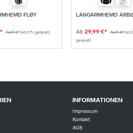
RMHEMD FLØY
LANGARMHEMD ARB
€*
Ab
29,99 €*
74,99 €*
(60.01% gespart)
74,99 €*
(60.
gespart)
IEN
INFORMATIONEN
Impressum
Kontakt
AGB