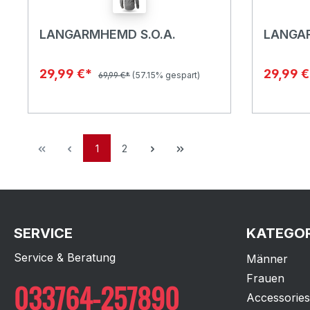
LANGARMHEMD S.O.A.
LANGA
29,99 €*
29,99 
69,99 €*
(57.15% gespart)
1
2
SERVICE
KATEGOR
Service & Beratung
Männer
Frauen
033764-257890
Accessories