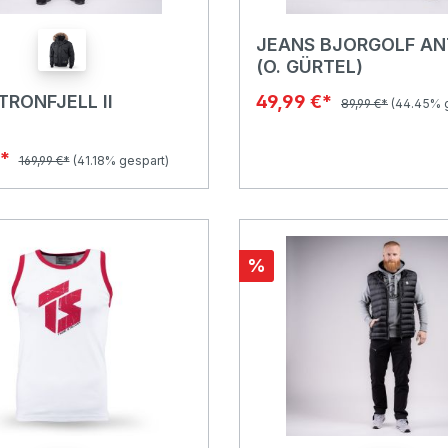
JEANS BJORGOLF A
(O. GÜRTEL)
TRONFJELL II
49,99 €*
89,99 €*
(44.45% 
€*
169,99 €*
(41.18% gespart)
%