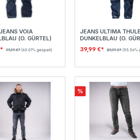
JEANS VOIA
JEANS ULTIMA THUL
BLAU (O. GÜRTEL)
DUNKELBLAU (O. GÜR
€*
39,99 €*
99,99 €*
(60.01% gespart)
89,99 €*
(55.56% 
%