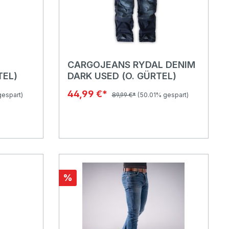
CARGOJEANS RYDAL DENIM
TEL)
DARK USED (O. GÜRTEL)
44,99 €*
gespart)
89,99 €*
(50.01% gespart)
%