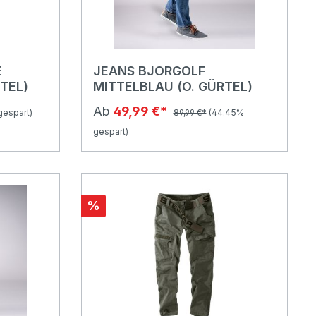
E
JEANS BJORGOLF
TEL)
MITTELBLAU (O. GÜRTEL)
Ab
49,99 €*
gespart)
89,99 €*
(44.45%
gespart)
%