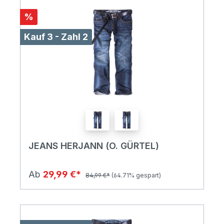
%
Kauf 3 - Zahl 2
JEANS HERJANN (O. GÜRTEL)
Ab
29,99 €*
84,99 €*
(64.71% gespart)