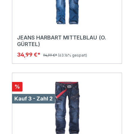
JEANS HARBART MITTELBLAU (O.
GÜRTEL)
34,99 €*
94,99 €*
(63.16% gespart)
%
Kauf 3 - Zahl 2