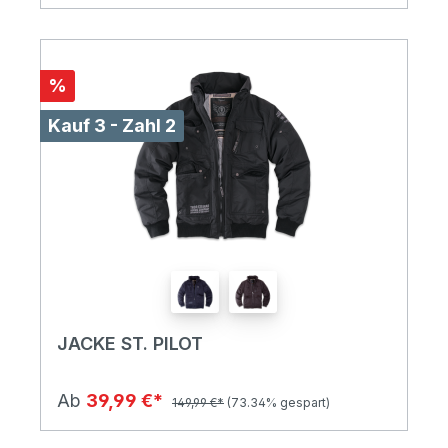
%
Kauf 3 - Zahl 2
JACKE ST. PILOT
Ab
39,99 €*
149,99 €*
(73.34% gespart)