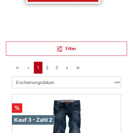
Filter
1
2
3
%
Kauf 3 - Zahl 2