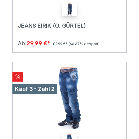
JEANS EIRIK (O. GÜRTEL)
Ab
29,99 €*
89,99 €*
(66.67% gespart)
%
Kauf 3 - Zahl 2