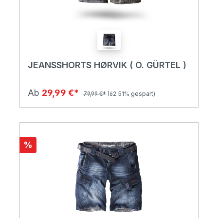
JEANSSHORTS HØRVIK ( O. GÜRTEL )
Ab
29,99 €*
79,99 €*
(62.51% gespart)
%