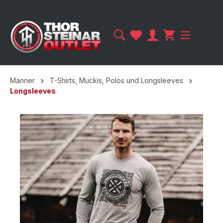
Männer
T-Shirts, Muckis, Polos und Longsleeves
Longsleeves