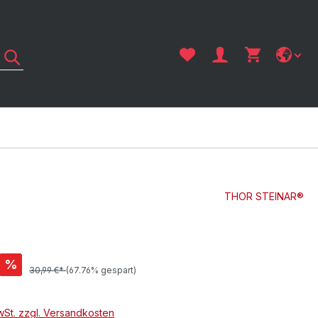
THOR STEINAR®
%
30,99 €*
(67.76% gespart)
MwSt. zzgl. Versandkosten