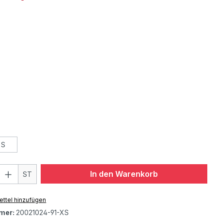
S
In den Warenkorb
ST
ttel hinzufügen
mer:
20021024-91-XS