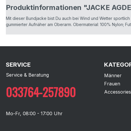
Produktinformationen "JACKE AGD
Mit dieser Bundjacke bist Du auch bei Wind und Wetter sportlic
gummierter Aufnäher am Oberarm. Obermaterial: 100% Nylon; Fut
SERVICE
KATEGOR
Service & Beratung
Männer
Frauen
033764-257890
Accessories
Mo-Fr, 08:00 - 17:00 Uhr