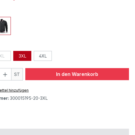
XL
3XL
4XL
In den Warenkorb
ST
ttel hinzufügen
mer:
300015195-20-3XL