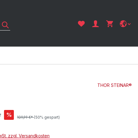
THOR STEINAR®
*
%
109,99 €*
(50% gespart)
MwSt. zzgl. Versandkosten