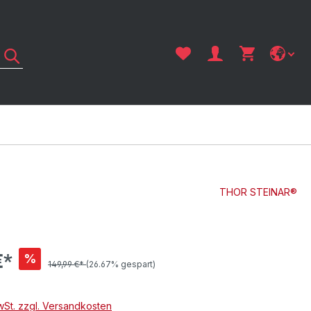
THOR STEINAR®
€*
%
149,99 €*
(26.67% gespart)
MwSt. zzgl. Versandkosten