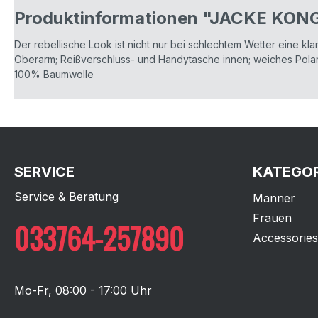
Produktinformationen "JACKE KO
Der rebellische Look ist nicht nur bei schlechtem Wetter eine kl
Oberarm; Reißverschluss- und Handytasche innen; weiches Polarf
100% Baumwolle
SERVICE
KATEGOR
Service & Beratung
Männer
Frauen
033764-257890
Accessories
Mo-Fr, 08:00 - 17:00 Uhr