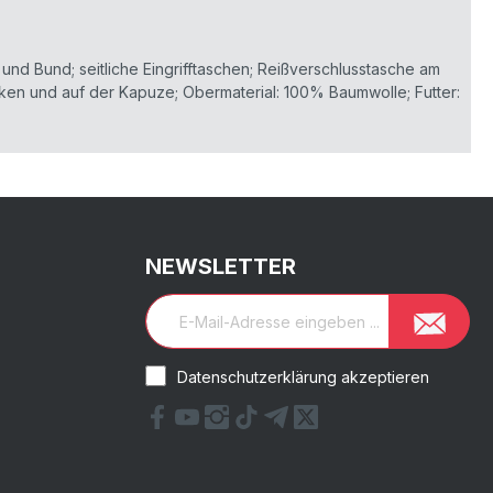
 und Bund; seitliche Eingrifftaschen; Reißverschlusstasche am
ken und auf der Kapuze; Obermaterial: 100% Baumwolle; Futter:
NEWSLETTER
Datenschutzerklärung akzeptieren