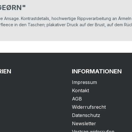
NGEØRN"
are Ansage. Kontrastdetails, hochwertige Rippverarbeitung an Ärmeln
leece in den Taschen; plakativer Druck auf der Brust, auf dem Rüc
IEN
INFORMATIONEN
Impressum
Kontakt
AGB
Widerrufsrecht
Datenschutz
Newsletter
Vertrag widerrufen