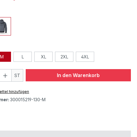
M
L
XL
2XL
4XL
In den Warenkorb
ST
ttel hinzufügen
mer:
300015219-130-M