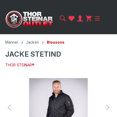
Männer
Jacken
Blousons
JACKE STETIND
THOR STEINAR®