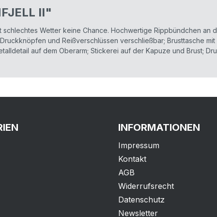
FJELL II"
at schlechtes Wetter keine Chance. Hochwertige Rippbündchen an 
t Druckknöpfen und Reißverschlüssen verschließbar; Brusttasche mit
alldetail auf dem Oberarm; Stickerei auf der Kapuze und Brust; Druc
IEN
INFORMATIONEN
Impressum
Kontakt
AGB
Widerrufsrecht
Datenschutz
Newsletter