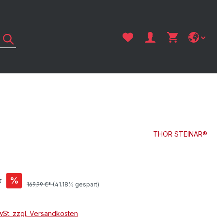
THOR STEINAR®
*
%
169,99 €*
(41.18% gespart)
MwSt. zzgl. Versandkosten