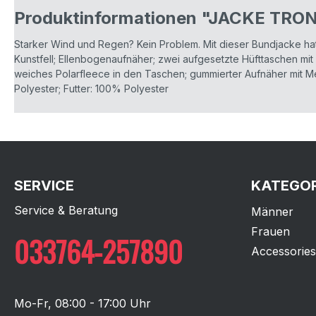
Produktinformationen "JACKE TRON
Starker Wind und Regen? Kein Problem. Mit dieser Bundjacke h
Kunstfell; Ellenbogenaufnäher; zwei aufgesetzte Hüfttaschen mi
weiches Polarfleece in den Taschen; gummierter Aufnäher mit Met
Polyester; Futter: 100% Polyester
SERVICE
KATEGOR
Service & Beratung
Männer
Frauen
033764-257890
Accessories
Mo-Fr, 08:00 - 17:00 Uhr