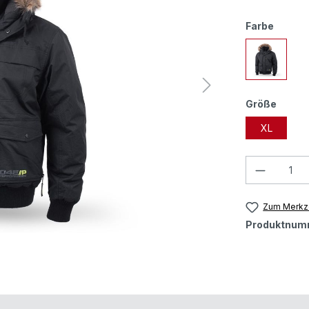
Farbe
Größe
XL
Zum Merkze
Produktnum