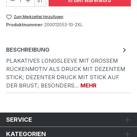
In den Warenkorb
ST
Zum Merkzettel hinzufügen
Produktnummer:
200012053-10-2XL
BESCHREIBUNG
PLAKATIVES LONGSLEEVE MIT GROSSEM R
ÜCKENMOTIV ALS DRUCK MIT DEZENTEM S
TICK; DEZENTER DRUCK MIT STICK AUF D
ER BRUST; BESONDERS…
MEHR
SERVICE
KATEGORIEN