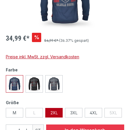
%
34,99 €*
54,99 €*
(36.37% gespart)
Preise inkl. MwSt. zzgl. Versandkosten
Farbe
Größe
M
L
2XL
3XL
4XL
5XL