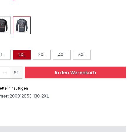
L
2XL
3XL
4XL
5XL
In den Warenkorb
ST
ttel hinzufügen
mer:
200012053-130-2XL