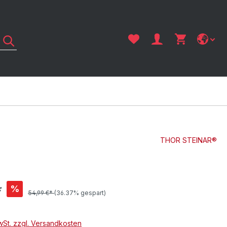
THOR STEINAR®
*
%
54,99 €*
(36.37% gespart)
MwSt. zzgl. Versandkosten