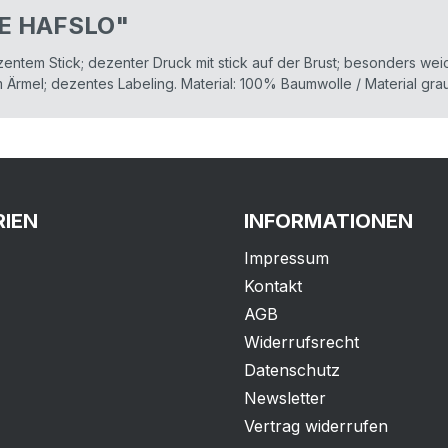
VE HAFSLO"
entem Stick; dezenter Druck mit stick auf der Brust; besonders we
am Ärmel; dezentes Labeling. Material: 100% Baumwolle / Material 
IEN
INFORMATIONEN
Impressum
Kontakt
AGB
Widerrufsrecht
Datenschutz
Newsletter
Vertrag widerrufen