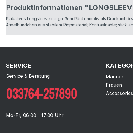
Produktinformationen "LONGSLEE
Plakatives Longsleeve mit großem Rückenmotiv als Druck mit dez
Ärmelbündchen aus stabilem Rippmaterial; Kontrastnähte; stick 
SERVICE
KATEGOR
Service & Beratung
Männer
Frauen
033764-257890
Accessories
Mo-Fr, 08:00 - 17:00 Uhr