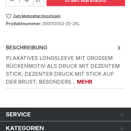
In den Warenkorb
ST
Zum Merkzettel hinzufügen
Produktnummer:
200012053-20-2XL
BESCHREIBUNG
PLAKATIVES LONGSLEEVE MIT GROSSEM R
ÜCKENMOTIV ALS DRUCK MIT DEZENTEM S
TICK; DEZENTER DRUCK MIT STICK AUF D
ER BRUST; BESONDERS…
MEHR
SERVICE
KATEGORIEN