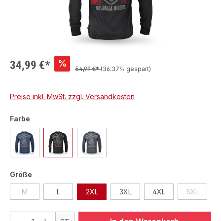
%
34,99 €*
54,99 €*
(36.37% gespart)
Preise inkl. MwSt. zzgl. Versandkosten
Farbe
Größe
M
L
2XL
3XL
4XL
5XL