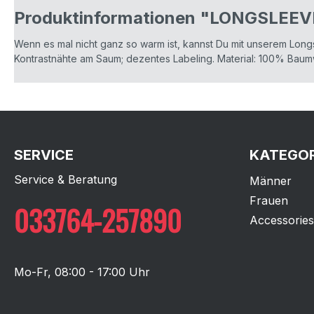
Produktinformationen "LONGSLEE
Wenn es mal nicht ganz so warm ist, kannst Du mit unserem Long
Kontrastnähte am Saum; dezentes Labeling. Material: 100% Bau
SERVICE
KATEGOR
Service & Beratung
Männer
Frauen
033764-257890
Accessories
Mo-Fr, 08:00 - 17:00 Uhr