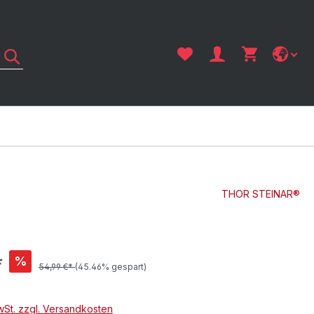
THOR STEINAR®
*
%
54,99 €*
(45.46% gespart)
MwSt. zzgl. Versandkosten