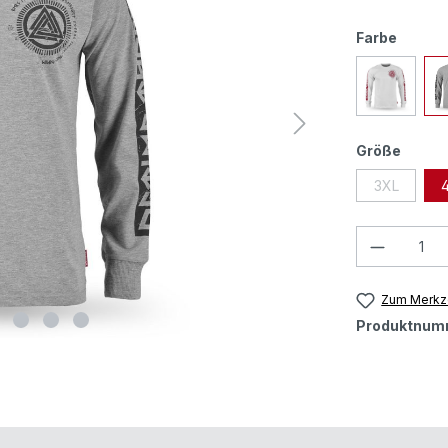
Farbe
Größe
3XL
Zum Merkze
Produktnum