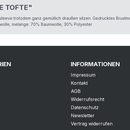
VE TOFTE"
sleeve trotzdem ganz gemütlich draußen sitzen. Gedrucktes Brustmo
mwolle, melange: 70% Baumwolle, 30% Polyester
IEN
INFORMATIONEN
Impressum
Kontakt
AGB
Widerrufsrecht
Datenschutz
Newsletter
Vertrag widerrufen