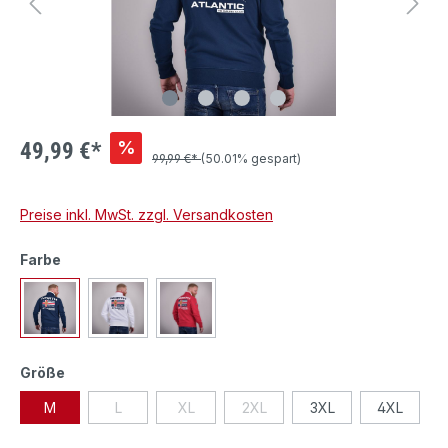
%
49,99 €*
99,99 €*
(50.01% gespart)
Preise inkl. MwSt. zzgl. Versandkosten
Farbe
Größe
M
L
XL
2XL
3XL
4XL