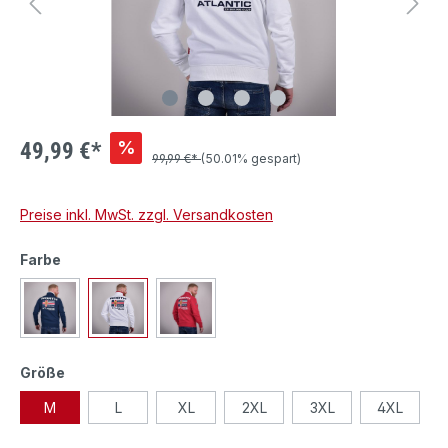
%
49,99 €*
99,99 €*
(50.01% gespart)
Preise inkl. MwSt. zzgl. Versandkosten
Farbe
Größe
M
L
XL
2XL
3XL
4XL