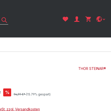
THOR STEINAR®
*
%
94,99 €*
(15.79% gespart)
MwSt. zzgl. Versandkosten