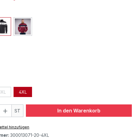
3XL
4XL
In den Warenkorb
ST
ttel hinzufügen
mer:
300013071-20-4XL